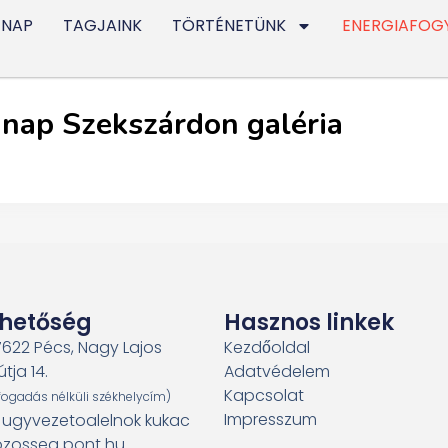
 NAP
TAGJAINK
TÖRTÉNETÜNK
ENERGIAFOG
nap Szekszárdon galéria
rhetőség
Hasznos linkek
7622 Pécs, Nagy Lajos
Kezdőoldal
útja 14.
Adatvédelem
Kapcsolat
fogadás nélküli székhelycím)
Impresszum
: ugyvezetoalelnok kukac
zosseg pont hu