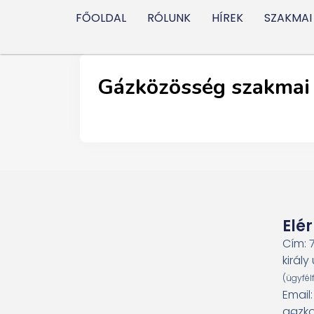
FŐOLDAL
RÓLUNK
HÍREK
SZAKMAI
Gázközösség szakmai 
Elé
Cím: 
király 
(ügyfél
Email
gazko