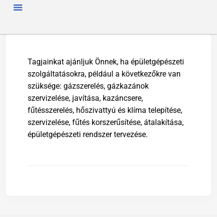
FŐOLDAL
RÓLUNK
HÍREK
SZAKMAI NAP
TAGJAINK
TÖRTÉNETÜNK
ENERGIAFOGYASZTÓKNAK
SZAKNÉVSOR
Tagjainkat ajánljuk Önnek, ha épületgépészeti
szolgáltatásokra, például a következőkre van
szüksége: gázszerelés, gázkazánok
szervizelése, javítása, kazáncsere,
fűtésszerelés, hőszivattyú és klíma telepítése,
szervizelése, fűtés korszerűsítése, átalakítása,
épületgépészeti rendszer tervezése.