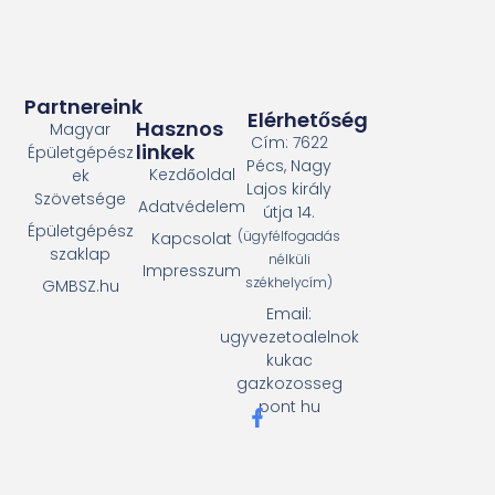
Partnereink
Elérhetőség
Hasznos
Magyar
Cím: 7622
linkek
Épületgépész
Pécs, Nagy
Kezdőoldal
ek
Lajos király
Szövetsége
Adatvédelem
útja 14.
Épületgépész
(ügyfélfogadás
Kapcsolat
szaklap
nélküli
Impresszum
székhelycím)
GMBSZ.hu
Email:
ugyvezetoalelnok
kukac
gazkozosseg
pont hu