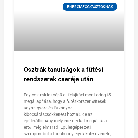
ENERGIAFOGYASZTÓKNAK
Osztrák tanulságok a fűtési
rendszerek cseréje után
Egy osztrák lakóépület-felújítási monitoring fő
megállapítása, hogy a fűtéskorszerűsítések
ugyan gyors és látványos
kibocsátáscsökkenést hoztak, de az
épületállomány mély energetikai megújítása
ettől még elmarad. Épületgépészeti
szempontból a tanulmány egyik kulcsüzenete,