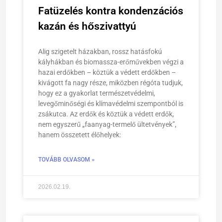
Fatüzelés kontra kondenzációs
kazán és hőszivattyú
Alig szigetelt házakban, rossz hatásfokú
kályhákban és biomassza-erőművekben végzi a
hazai erdőkben – köztük a védett erdőkben –
kivágott fa nagy része, miközben régóta tudjuk,
hogy ez a gyakorlat természetvédelmi,
levegőminőségi és klímavédelmi szempontból is
zsákutca. Az erdők és köztük a védett erdők,
nem egyszerű „faanyag-termelő ültetvények”,
hanem összetett élőhelyek:
TOVÁBB OLVASOM »
2026.02.19.