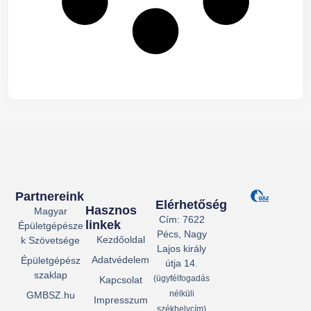
Partnereink
Elérhetőség
Hasznos
Magyar
Cím: 7622
linkek
Épületgépésze
Pécs, Nagy
Kezdőoldal
k Szövetsége
Lajos király
Adatvédelem
Épületgépész
útja 14.
szaklap
(ügyfélfogadás
Kapcsolat
nélküli
GMBSZ.hu
Impresszum
székhelycím)