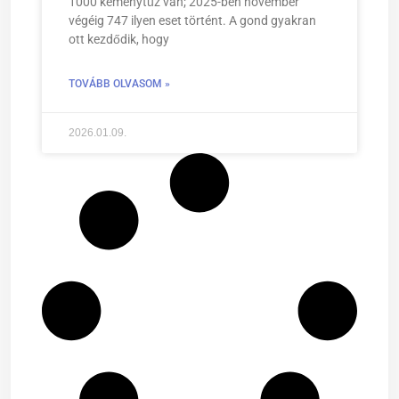
1000 kéménytűz van; 2025-ben november
végéig 747 ilyen eset történt. A gond gyakran
ott kezdődik, hogy
TOVÁBB OLVASOM »
2026.01.09.