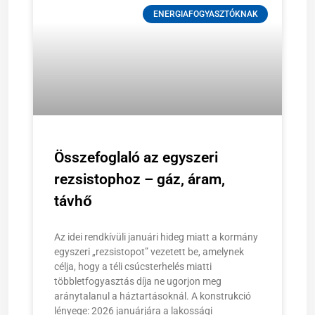
ENERGIAFOGYASZTÓKNAK
Összefoglaló az egyszeri
rezsistophoz – gáz, áram,
távhő
Az idei rendkívüli januári hideg miatt a kormány
egyszeri „rezsistopot” vezetett be, amelynek
célja, hogy a téli csúcsterhelés miatti
többletfogyasztás díja ne ugorjon meg
aránytalanul a háztartásoknál. A konstrukció
lényege: 2026 januárjára a lakossági