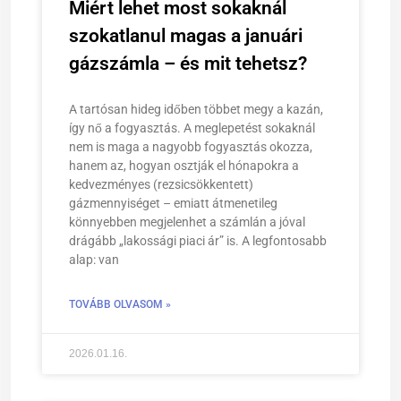
Miért lehet most sokaknál
szokatlanul magas a januári
gázszámla – és mit tehetsz?
A tartósan hideg időben többet megy a kazán,
így nő a fogyasztás. A meglepetést sokaknál
nem is maga a nagyobb fogyasztás okozza,
hanem az, hogyan osztják el hónapokra a
kedvezményes (rezsicsökkentett)
gázmennyiséget – emiatt átmenetileg
könnyebben megjelenhet a számlán a jóval
drágább „lakossági piaci ár” is. A legfontosabb
alap: van
TOVÁBB OLVASOM »
2026.01.16.