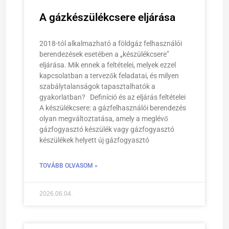
A gázkészülékcsere eljárása
2018-tól alkalmazható a földgáz felhasználói
berendezések esetében a „készülékcsere”
eljárása. Mik ennek a feltételei, melyek ezzel
kapcsolatban a tervezők feladatai, és milyen
szabálytalanságok tapasztalhatók a
gyakorlatban? Definíció és az eljárás feltételei
A készülékcsere: a gázfelhasználói berendezés
olyan megváltoztatása, amely a meglévő
gázfogyasztó készülék vagy gázfogyasztó
készülékek helyett új gázfogyasztó
TOVÁBB OLVASOM »
2026.06.04.