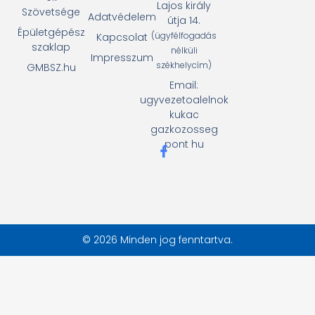
Lajos király
Szövetsége
Adatvédelem
útja 14.
Épületgépész
(ügyfélfogadás
Kapcsolat
szaklap
nélküli
Impresszum
székhelycím)
GMBSZ.hu
Email:
ugyvezetoalelnok
kukac
gazkozosseg
pont hu
© 2026 Minden jog fenntartva.