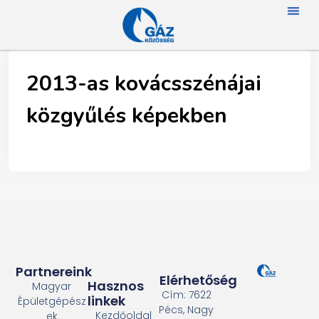
FŐOLD
RÓLUN
HÍREK
SZAKMAI NA
TAGJAINK
TÖRTÉNETÜNK
ENERGIAFOGYASZTÓKNAK
SZAKNÉVSO
2013-as kovácsszénájai
közgyűlés képekben
Partnereink
Elérhetőség
Hasznos
Magyar
Cím: 7622
linkek
Épületgépész
Pécs, Nagy
Kezdőoldal
ek