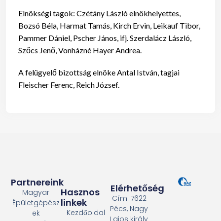
Elnökségi tagok: Czétány László elnökhelyettes,
Bozsó Béla, Harmat Tamás, Kirch Ervin, Leikauf Tibor,
Pammer Dániel, Pscher János, ifj. Szerdalácz László,
Szőcs Jenő, Vonházné Hayer Andrea.
A felügyelő bizottság elnöke Antal István, tagjai
Fleischer Ferenc, Reich József.
Partnereink
Elérhetőség
Hasznos
Magyar
Cím: 7622
linkek
Épületgépész
Pécs, Nagy
Kezdőoldal
ek
Lajos király