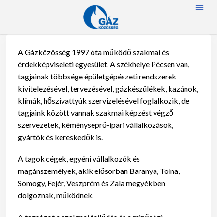
FŐOLD
RÓLUN
HÍREK
SZAKMAI NA
TAGJAINK
TÖRTÉNETÜNK
ENERGIAFOGYASZTÓKNAK
SZAKNÉVSO
A Gázközösség 1997 óta működő szakmai és
érdekképviseleti egyesület. A székhelye Pécsen van,
tagjainak többsége épületgépészeti rendszerek
kivitelezésével, tervezésével, gázkészülékek, kazánok,
klímák, hőszivattyúk szervizelésével foglalkozik, de
tagjaink között vannak szakmai képzést végző
szervezetek, kéményseprő-ipari vállalkozások,
gyártók és kereskedők is.
A tagok cégek, egyéni vállalkozók és
magánszemélyek, akik elősorban Baranya, Tolna,
Somogy, Fejér, Veszprém és Zala megyékben
dolgoznak, működnek.
A tagságot a szakmai fejlődés és a minőségi