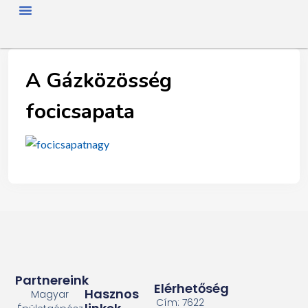
FŐOLDAL
RÓLUNK
HÍREK
SZAKMAI NAP
TAGJAINK
TÖRTÉNETÜNK
ENERGIAFOGYASZTÓKNAK
SZAKNÉVSOR
A Gázközösség
focicsapata
Partnereink
Elérhetőség
Hasznos
Magyar
Cím: 7622