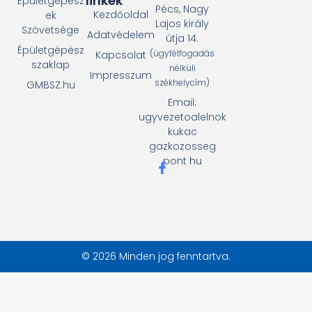
linkek
Épületgépész
Pécs, Nagy
Kezdőoldal
ek
Lajos király
Szövetsége
Adatvédelem
útja 14.
Épületgépész
(ügyfélfogadás
Kapcsolat
szaklap
nélküli
Impresszum
székhelycím)
GMBSZ.hu
Email:
ugyvezetoalelnok
kukac
gazkozosseg
pont hu
© 2026 Minden jog fenntartva.