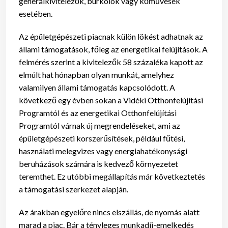
generálkivitelezők, burkolók vagy kőművesek
esetében.
Az épületgépészeti piacnak külön lökést adhatnak az
állami támogatások, főleg az energetikai felújítások.
A
felmérés szerint a kivitelezők 58 százaléka kapott az
elmúlt hat hónapban olyan munkát, amelyhez
valamilyen állami támogatás kapcsolódott. A
következő egy évben sokan a Vidéki Otthonfelújítási
Programtól és az energetikai Otthonfelújítási
Programtól várnak új megrendeléseket, ami az
épületgépészeti korszerűsítések, például fűtési,
használati melegvizes vagy energiahatékonysági
beruházások számára is kedvező környezetet
teremthet. Ez utóbbi megállapítás már következtetés
a támogatási szerkezet alapján.
Az árakban egyelőre nincs elszállás, de nyomás alatt
marad a piac.
Bár a tényleges munkadíj-emelkedés