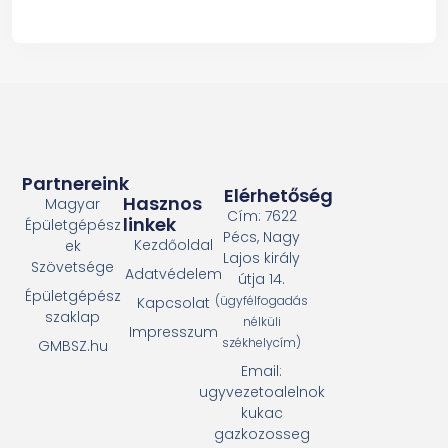
Partnereink
Elérhetőség
Hasznos
Magyar
Cím: 7622
linkek
Épületgépész
Pécs, Nagy
Kezdőoldal
ek
Lajos király
Szövetsége
Adatvédelem
útja 14.
Épületgépész
(ügyfélfogadás
Kapcsolat
szaklap
nélküli
Impresszum
székhelycím)
GMBSZ.hu
Email:
ugyvezetoalelnok
kukac
gazkozosseg