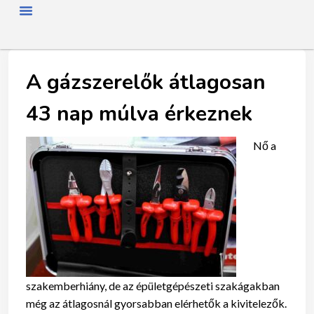
FŐOLDAL
RÓLUNK
HÍREK
SZAKMAI NAP
TAGJAINK
TÖRTÉNETÜNK
ENERGIAFOGYASZTÓKNAK
SZAKNÉVSOR
A gázszerelők átlagosan
43 nap múlva érkeznek
Nő a
szakemberhiány, de az épületgépészeti szakágakban
még az átlagosnál gyorsabban elérhetők a kivitelezők.