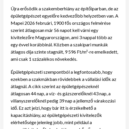
Újra erősödik a szakemberhiány az építőiparban, de az
épületgépészet egyelőre kedvezőbb helyzetben van.
A
Mapei 2026 februári, 1900 fős országos felmérése
szerint átlagosan már 56 napot kell várni egy
kivitelezőre Magyarországon, ami 3 nappal több az
egy évvel korábbinál. Közben a szakipari munkák
átlagos díja szinte stagnált, 9 596 Ft/m²-re emelkedett,
ami csak 1 százalékos növekedés.
Épületgépészeti szempontból a legfontosabb, hogy
ezekben a szakmákban rövidebbek a vállalási idők az
átlagnál.
A cikk szerint az épületgépészeknél
átlagosan 44 nap, a víz- és gázszerelőknél 43 nap, a
villanyszerelőknél pedig 39 nap a jellemző várakozási
idő. Ez azt jelzi, hogy bár itt is érzékelhető a
kapacitáshiány, az épületgépészeti kivitelezők
elérhetősége jelenleg jobb, mint például a