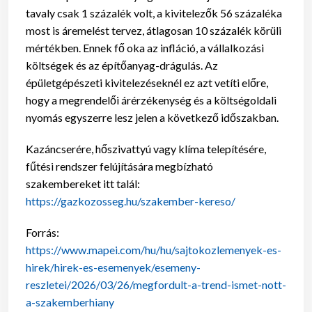
tavaly csak 1 százalék volt, a kivitelezők 56 százaléka
most is áremelést tervez, átlagosan 10 százalék körüli
mértékben. Ennek fő oka az infláció, a vállalkozási
költségek és az építőanyag-drágulás. Az
épületgépészeti kivitelezéseknél ez azt vetíti előre,
hogy a megrendelői árérzékenység és a költségoldali
nyomás egyszerre lesz jelen a következő időszakban.
Kazáncserére, hőszivattyú vagy klíma telepítésére,
fűtési rendszer felújítására megbízható
szakembereket itt talál:
https://gazkozosseg.hu/szakember-kereso/
Forrás:
https://www.mapei.com/hu/hu/sajtokozlemenyek-es-
hirek/hirek-es-esemenyek/esemeny-
reszletei/2026/03/26/megfordult-a-trend-ismet-nott-
a-szakemberhiany