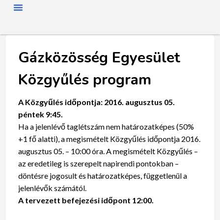
FŐOLDAL
RÓLUNK
HÍREK
SZAKMAI NAP
TAGJAINK
TÖRTÉNETÜNK
ENERGIAFOGYASZTÓKNAK
SZAKNÉVSOR
Gázközösség Egyesület
Közgyűlés program
A Közgyűlés időpontja: 2016. augusztus 05.
péntek 9:45.
Ha a jelenlévő taglétszám nem határozatképes (50%
+1 fő alatti), a megismételt Közgyűlés időpontja 2016.
augusztus 05. – 10:00 óra. A megismételt Közgyűlés –
az eredetileg is szerepelt napirendi pontokban –
döntésre jogosult és határozatképes, függetlenül a
jelenlévők számától.
A tervezett befejezési időpont 12:00.