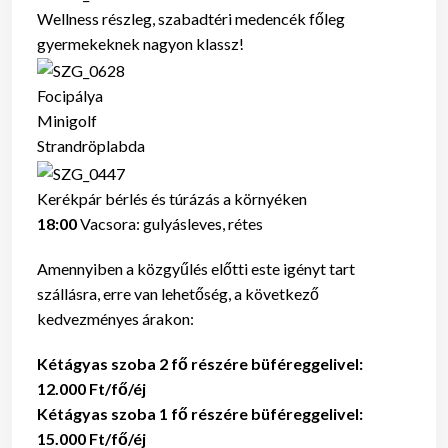
Wellness részleg, szabadtéri medencék főleg
gyermekeknek nagyon klassz!
Focipálya
Minigolf
Strandröplabda
Kerékpár bérlés és túrázás a környéken
18:00
Vacsora: gulyásleves, rétes
Amennyiben a közgyűlés előtti este igényt tart
szállásra, erre van lehetőség, a következő
kedvezményes árakon:
Kétágyas szoba 2 fő részére büféreggelivel:
12.000 Ft/fő/éj
Kétágyas szoba 1 fő részére büféreggelivel:
15.000 Ft/fő/éj