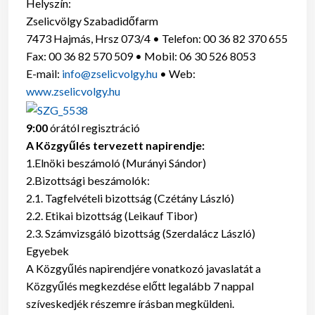
Helyszín:
Zselicvölgy Szabadidőfarm
7473 Hajmás, Hrsz 073/4 • Telefon: 00 36 82 370 655
Fax: 00 36 82 570 509 • Mobil: 06 30 526 8053
E-mail:
info@zselicvolgy.hu
• Web:
www.zselicvolgy.hu
9:00
órától regisztráció
A Közgyűlés tervezett napirendje:
1.Elnöki beszámoló (Murányi Sándor)
2.Bizottsági beszámolók:
2.1. Tagfelvételi bizottság (Czétány László)
2.2. Etikai bizottság (Leikauf Tibor)
2.3. Számvizsgáló bizottság (Szerdalácz László)
Egyebek
A Közgyűlés napirendjére vonatkozó javaslatát a
Közgyűlés megkezdése előtt legalább 7 nappal
szíveskedjék részemre írásban megküldeni.