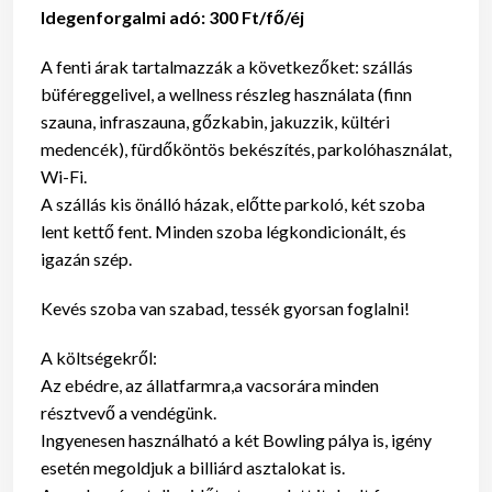
Idegenforgalmi adó: 300 Ft/fő/éj
A fenti árak tartalmazzák a következőket: szállás
büféreggelivel, a wellness részleg használata (finn
szauna, infraszauna, gőzkabin, jakuzzik, kültéri
medencék), fürdőköntös bekészítés, parkolóhasználat,
Wi-Fi.
A szállás kis önálló házak, előtte parkoló, két szoba
lent kettő fent. Minden szoba légkondicionált, és
igazán szép.
Kevés szoba van szabad, tessék gyorsan foglalni!
A költségekről:
Az ebédre, az állatfarmra,a vacsorára minden
résztvevő a vendégünk.
Ingyenesen használható a két Bowling pálya is, igény
esetén megoldjuk a billiárd asztalokat is.