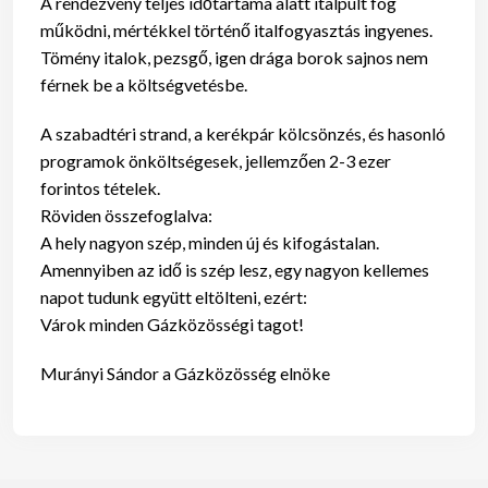
A rendezvény teljes időtartama alatt italpult fog
működni, mértékkel történő italfogyasztás ingyenes.
Tömény italok, pezsgő, igen drága borok sajnos nem
férnek be a költségvetésbe.
A szabadtéri strand, a kerékpár kölcsönzés, és hasonló
programok önköltségesek, jellemzően 2-3 ezer
forintos tételek.
Röviden összefoglalva:
A hely nagyon szép, minden új és kifogástalan.
Amennyiben az idő is szép lesz, egy nagyon kellemes
napot tudunk együtt eltölteni, ezért:
Várok minden Gázközösségi tagot!
Murányi Sándor a Gázközösség elnöke