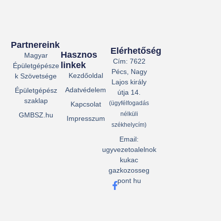
Partnereink
Elérhetőség
Hasznos
Magyar
Cím: 7622
linkek
Épületgépésze
Pécs, Nagy
Kezdőoldal
k Szövetsége
Lajos király
Adatvédelem
Épületgépész
útja 14.
szaklap
(ügyfélfogadás
Kapcsolat
nélküli
GMBSZ.hu
Impresszum
székhelycím)
Email:
ugyvezetoalelnok
kukac
gazkozosseg
pont hu