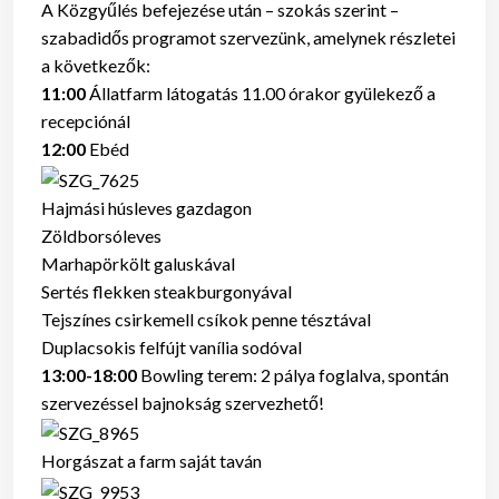
A Közgyűlés befejezése után – szokás szerint –
szabadidős programot szervezünk, amelynek részletei
a következők:
11:00
Állatfarm látogatás 11.00 órakor gyülekező a
recepciónál
12:00
Ebéd
Hajmási húsleves gazdagon
Zöldborsóleves
Marhapörkölt galuskával
Sertés flekken steakburgonyával
Tejszínes csirkemell csíkok penne tésztával
Duplacsokis felfújt vanília sodóval
13:00-18:00
Bowling terem: 2 pálya foglalva, spontán
szervezéssel bajnokság szervezhető!
Horgászat a farm saját taván