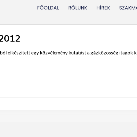
FŐOLDAL
RÓLUNK
HÍREK
SZAKMA
 2012
l elkészített egy közvélemény kutatást a gázközösségi tagok k