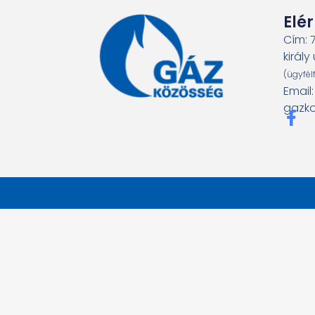
Elé
Cím: 
király 
(ügyfél
Email
gazko