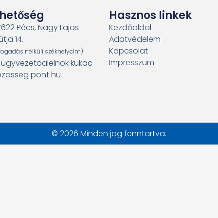
rhetőség
Hasznos linkek
7622 Pécs, Nagy Lajos
Kezdőoldal
útja 14.
Adatvédelem
Kapcsolat
fogadás nélküli székhelycím)
Impresszum
: ugyvezetoalelnok kukac
zosseg pont hu
© 2026 Minden jog fenntartva.