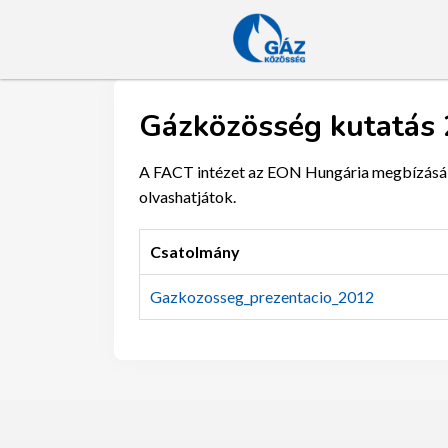
Gázközösség kutatás
A FACT intézet az EON Hungária megbízásábó
olvashatjátok.
Csatolmány
Gazkozosseg_prezentacio_2012