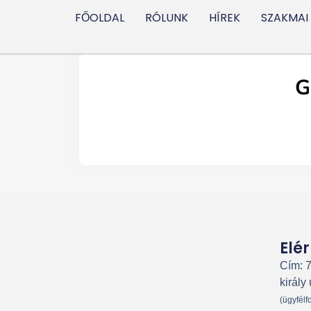
FŐOLDAL
RÓLUNK
HÍREK
SZAKMAI
G
Elé
Cím: 
király 
(ügyfélf