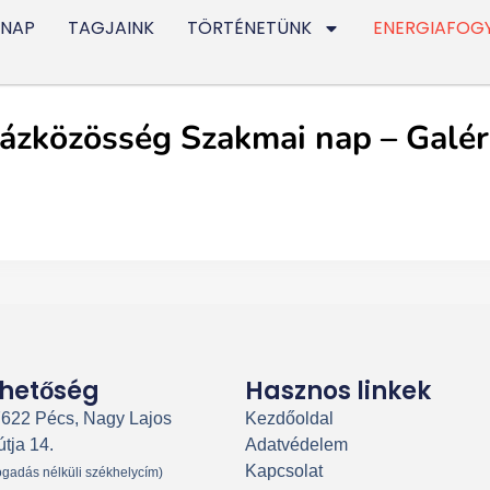
 NAP
TAGJAINK
TÖRTÉNETÜNK
ENERGIAFOG
ázközösség Szakmai nap – Galér
rhetőség
Hasznos linkek
7622 Pécs, Nagy Lajos
Kezdőoldal
útja 14.
Adatvédelem
Kapcsolat
ogadás nélküli székhelycím)