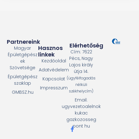
Partnereink
Elérhetőség
Hasznos
Magyar
Cím: 7622
linkek
Épületgépész
Pécs, Nagy
Kezdőoldal
ek
Lajos király
Szövetsége
Adatvédelem
útja 14.
Épületgépész
(ügyfélfogadás
Kapcsolat
szaklap
nélküli
Impresszum
székhelycím)
GMBSZ.hu
Email:
ugyvezetoalelnok
kukac
gazkozosseg
pont hu