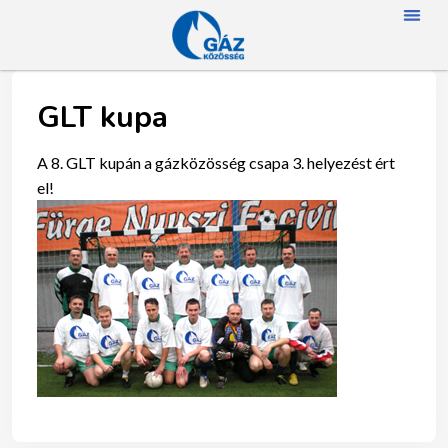
FŐOLD
RÓLUN
HÍREK
SZAKMAI NA
TAGJAINK
TÖRTÉNETÜNK
ENERGIAFOGYASZTÓKNAK
SZAKNÉVSO
GLT kupa
A 8. GLT kupán a gázközösség csapa 3. helyezést ért
el!