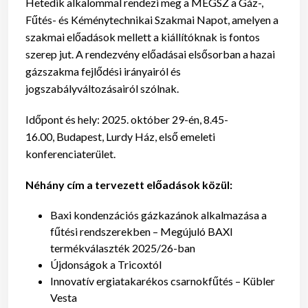
Hetedik alkalommal rendezi meg a MÉGSZ a Gáz-,
Fűtés- és Kéménytechnikai Szakmai Napot, amelyen a
szakmai előadások mellett a kiállítóknak is fontos
szerep jut. A rendezvény előadásai elsősorban a hazai
gázszakma fejlődési irányairól és
jogszabályváltozásairól szólnak.
Időpont és hely: 2025. október 29-én, 8.45-
16.00, Budapest, Lurdy Ház, első emeleti
konferenciaterület.
Néhány cím a tervezett előadások közül:
Baxi kondenzációs gázkazánok alkalmazása a
fűtési rendszerekben – Megújuló BAXI
termékválaszték 2025/26-ban
Újdonságok a Tricoxtól
Innovatív ergiatakarékos csarnokfűtés – Kübler
Vesta