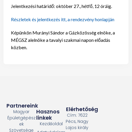
Jelentkezési határidő: október 27., hétfő, 12 óráig.
Részletek és jelentkezés itt, a rendezvény honlapján
Képünkön Murányi Sándor a Gázközösség elnöke, a
MÉGSZ alelnöke a tavalyi szakmai napon előadás
közben.
Partnereink
Elérhetőség
Hasznos
Magyar
Cím: 7622
linkek
Épületgépész
Pécs, Nagy
Kezdőoldal
ek
Lajos király
Szövetsége