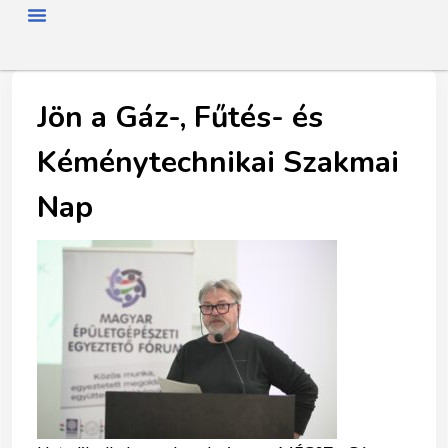
FŐOLDAL
RÓLUNK
HÍREK
SZAKMAI NAP
TAGJAINK
TÖRTÉNETÜNK
ENERGIAFOGYASZTÓKNAK
SZAKNÉVSOR
Jön a Gáz-, Fűtés- és
Kéménytechnikai Szakmai
Nap