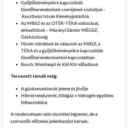
Gyűjtőkéményekre kapcsolódó
tüzelőberendezések cseréjének szabályai –
Keszthelyi István Kéményjobbítók
Az MBSZ és az OTÉK-TÉKA változásai,
aktualitások – Murányi Sándor MÉGSZ,
Gázközösség
Fórum: kérdések és válaszok az MBSZ, a
TÉKA és a gyűjtőkéményekre kapcsolódó
tüzelőberendezésekkel kapcsolatban
Bosch, Weishaupt és Két Kör előadások
Tervezett témák még:
A gázkonvektorok jelene és jövője
Hibrid rendszerek, földgáz + hidrogén együttes
felhasználása
A rendezvényen való részvétel ingyenes, de a
szervezők előzetes jelentkezést kérnek.