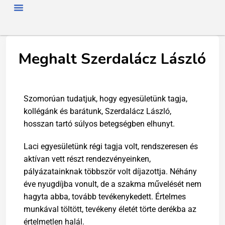
FŐOLDAL
RÓLUNK
HÍREK
SZAKMAI NAP
TAGJAINK
TÖRTÉNETÜNK
ENERGIAFOGYASZTÓKNAK
SZAKNÉVSOR
Meghalt Szerdalácz László
Szomorúan tudatjuk, hogy egyesületünk tagja,
kollégánk és barátunk, Szerdalácz László,
hosszan tartó súlyos betegségben elhunyt.
Laci egyesületünk régi tagja volt, rendszeresen és
aktívan vett részt rendezvényeinken,
pályázatainknak többször volt díjazottja. Néhány
éve nyugdíjba vonult, de a szakma művelését nem
hagyta abba, tovább tevékenykedett. Értelmes
munkával töltött, tevékeny életét törte derékba az
értelmetlen halál.