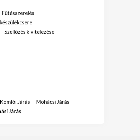
Fűtésszerelés
készülékcsere
Szellőzés kivitelezése
Komlói Járás
Mohácsi Járás
ási Járás