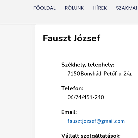
FŐOLDAL
RÓLUNK
HÍREK
SZAKMAI
Fauszt József
Székhely, telephely:
7150 Bonyhád, Petőfi u. 2/a.
Telefon:
06/74/451-240
Email:
fausztjozsef@gmail.com
Vállalt szolgáltatások: