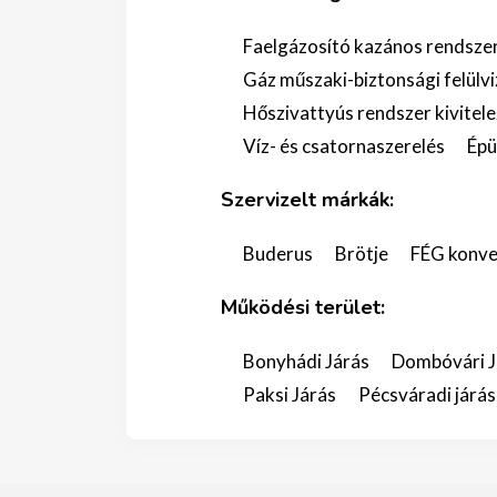
Faelgázosító kazános rendszer
Gáz műszaki-biztonsági felülvi
Hőszivattyús rendszer kivitel
Víz- és csatornaszerelés
Épü
Szervizelt márkák:
Buderus
Brötje
FÉG konve
Működési terület:
Bonyhádi Járás
Dombóvári J
Paksi Járás
Pécsváradi járás