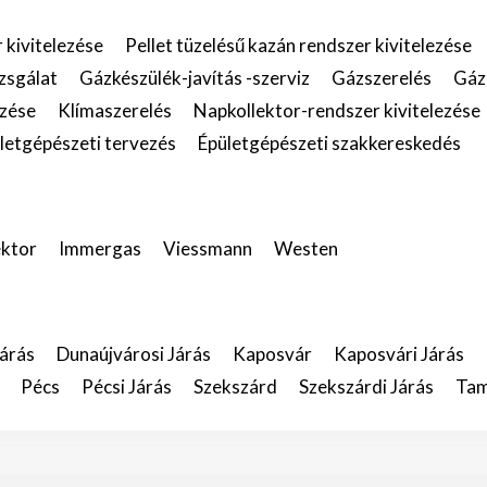
 kivitelezése
Pellet tüzelésű kazán rendszer kivitelezése
zsgálat
Gázkészülék-javítás -szerviz
Gázszerelés
Gáz
ezése
Klímaszerelés
Napkollektor-rendszer kivitelezése
letgépészeti tervezés
Épületgépészeti szakkereskedés
ktor
Immergas
Viessmann
Westen
árás
Dunaújvárosi Járás
Kaposvár
Kaposvári Járás
Pécs
Pécsi Járás
Szekszárd
Szekszárdi Járás
Tam