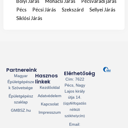
Bólyi Járás
Mohácsi Járás
Pécsváradi járás
Pécs
Pécsi Járás
Szekszárd
Sellyei Járás
Siklósi Járás
Partnereink
Elérhetőség
Hasznos
Magyar
Cím: 7622
linkek
Épületgépésze
Pécs, Nagy
Kezdőoldal
k Szövetsége
Lajos király
Adatvédelem
Épületgépész
útja 14.
szaklap
(ügyfélfogadás
Kapcsolat
nélküli
GMBSZ.hu
Impresszum
székhelycím)
Email: