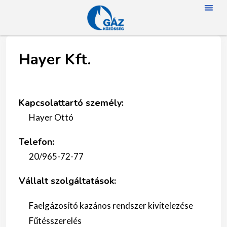
FŐOLD
RÓLUN
HÍREK
SZAKMAI NA
TAGJAINK
TÖRTÉNETÜNK
ENERGIAFOGYASZTÓKNAK
SZAKNÉVSO
Hayer Kft.
Kapcsolattartó személy:
Hayer Ottó
Telefon:
20/965-72-77
Vállalt szolgáltatások:
Faelgázosító kazános rendszer kivitelezése
Fűtésszerelés