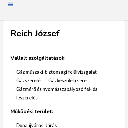
FŐOLDAL
RÓLUNK
HÍREK
SZAKMAI NAP
TAGJAINK
TÖRTÉNETÜNK
ENERGIAFOGYASZTÓKNAK
SZAKNÉVSOR
Reich József
Vállalt szolgáltatások:
Gáz műszaki-biztonsági felülvizsgálat
Gázszerelés
Gázkészülékcsere
Gázmérő és nyomásszabályozó fel- és
leszerelés
Működési terület:
Dunaújvárosi Járás