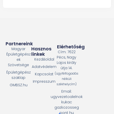
Partnereink
Elérhetőség
Hasznos
Magyar
Cím: 7622
linkek
Épületgépész
Pécs, Nagy
Kezdőoldal
ek
Lajos király
Szövetsége
Adatvédelem
útja 14.
Épületgépész
(ügyfélfogadás
Kapcsolat
szaklap
nélküli
Impresszum
székhelycím)
GMBSZ.hu
Email:
ugyvezetoalelnok
kukac
gazkozosseg
pont hu