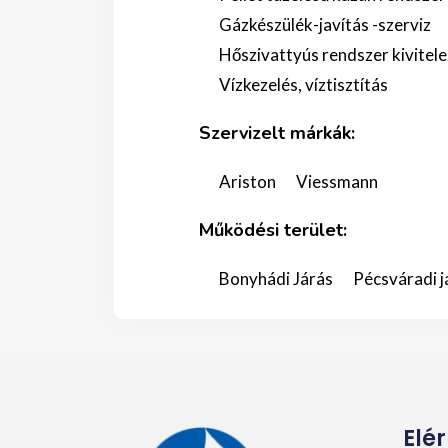
Gázkészülék-javítás -szerviz
Hőszivattyús rendszer kivitel
Vízkezelés, víztisztítás
Szervizelt márkák:
Ariston
Viessmann
Működési terület:
Bonyhádi Járás
Pécsváradi j
Elé