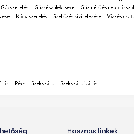
Gázszerelés
Gázkészülékcsere
Gázmérő és nyomásszabá
ezése
Klímaszerelés
Szellőzés kivitelezése
Víz- és csa
árás
Pécs
Szekszárd
Szekszárdi Járás
rhetőség
Hasznos linkek