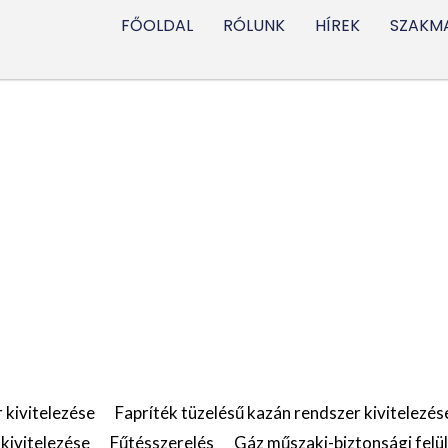
FŐOLDAL
RÓLUNK
HÍREK
SZAKMA
 kivitelezése
Fapríték tüzelésű kazán rendszer kivitelezés
 kivitelezése
Fűtésszerelés
Gáz műszaki-biztonsági felül