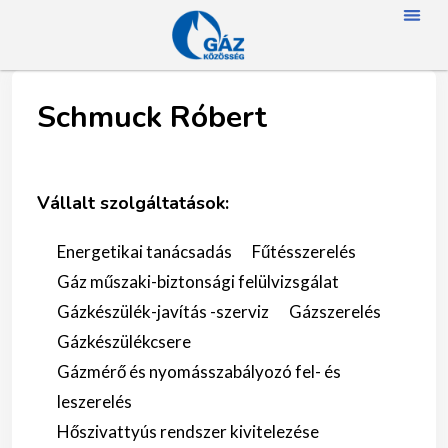
FŐOLD
RÓLUN
HÍREK
SZAKMAI NA
TAGJAINK
TÖRTÉNETÜNK
ENERGIAFOGYASZTÓKNAK
SZAKNÉVSO
Schmuck Róbert
Vállalt szolgáltatások:
Energetikai tanácsadás
Fűtésszerelés
Gáz műszaki-biztonsági felülvizsgálat
Gázkészülék-javítás -szerviz
Gázszerelés
Gázkészülékcsere
Gázmérő és nyomásszabályozó fel- és
leszerelés
Hőszivattyús rendszer kivitelezése