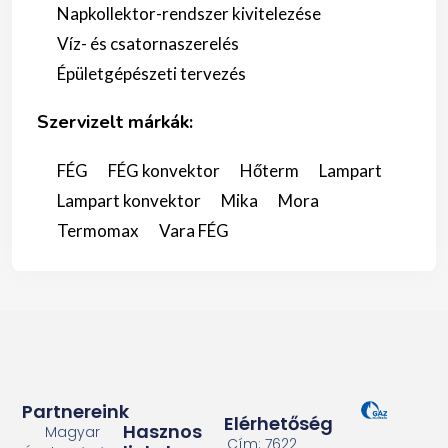
Napkollektor-rendszer kivitelezése
Víz- és csatornaszerelés
Épületgépészeti tervezés
Szervizelt márkák:
FÉG
FÉG konvektor
Hőterm
Lampart
Lampart konvektor
Mika
Mora
Termomax
Vara FÉG
Partnereink
Elérhetőség
Hasznos
Magyar
Cím: 7622