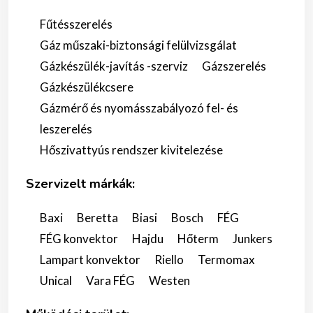
Fűtésszerelés
Gáz műszaki-biztonsági felülvizsgálat
Gázkészülék-javítás -szerviz
Gázszerelés
Gázkészülékcsere
Gázmérő és nyomásszabályozó fel- és
leszerelés
Hőszivattyús rendszer kivitelezése
Szervizelt márkák:
Baxi
Beretta
Biasi
Bosch
FÉG
FÉG konvektor
Hajdu
Hőterm
Junkers
Lampart konvektor
Riello
Termomax
Unical
Vara FÉG
Westen