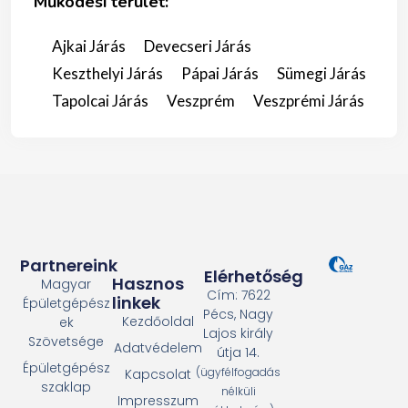
Működési terület:
Ajkai Járás
Devecseri Járás
Keszthelyi Járás
Pápai Járás
Sümegi Járás
Tapolcai Járás
Veszprém
Veszprémi Járás
Partnereink
Elérhetőség
Hasznos
Magyar
Cím: 7622
linkek
Épületgépész
Pécs, Nagy
Kezdőoldal
ek
Lajos király
Szövetsége
Adatvédelem
útja 14.
Épületgépész
(ügyfélfogadás
Kapcsolat
szaklap
nélküli
Impresszum