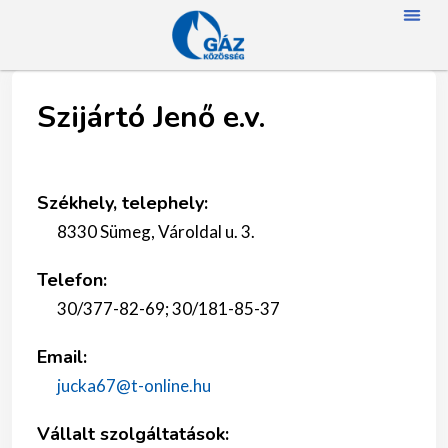
FŐOLD
RÓLUN
HÍREK
SZAKMAI NA
TAGJAINK
TÖRTÉNETÜNK
ENERGIAFOGYASZTÓKNAK
SZAKNÉVSO
Szijártó Jenő e.v.
Székhely, telephely:
8330 Sümeg, Vároldal u. 3.
Telefon:
30/377-82-69; 30/181-85-37
Email:
jucka67@t-online.hu
Vállalt szolgáltatások: