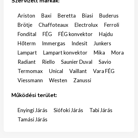
Szervizelt márkák:
Ariston
Baxi
Beretta
Biasi
Buderus
Brötje
Chaffoteaux
Electrolux
Ferroli
Fondital
FÉG
FÉG konvektor
Hajdu
Hőterm
Immergas
Indesit
Junkers
Lampart
Lampart konvektor
Mika
Mora
Radiant
Riello
Saunier Duval
Savio
Termomax
Unical
Vaillant
Vara FÉG
Viessmann
Westen
Zanussi
Működési terület:
Enyingi Járás
Siófoki Járás
Tabi Járás
Tamási Járás