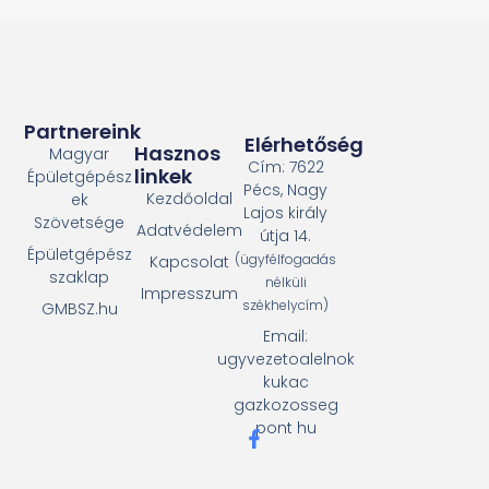
Partnereink
Elérhetőség
Hasznos
Magyar
Cím: 7622
linkek
Épületgépész
Pécs, Nagy
Kezdőoldal
ek
Lajos király
Szövetsége
Adatvédelem
útja 14.
Épületgépész
(ügyfélfogadás
Kapcsolat
szaklap
nélküli
Impresszum
székhelycím)
GMBSZ.hu
Email:
ugyvezetoalelnok
kukac
gazkozosseg
pont hu