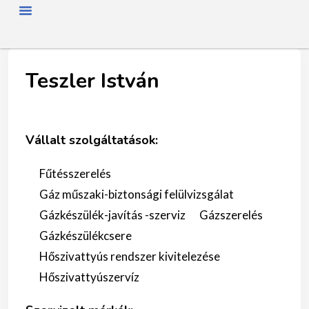
FŐOLDAL
RÓLUNK
HÍREK
SZAKMAI NAP
TAGJAINK
TÖRTÉNETÜNK
ENERGIAFOGYASZTÓKNAK
SZAKNÉVSOR
Teszler István
Vállalt szolgáltatások:
Fűtésszerelés
Gáz műszaki-biztonsági felülvizsgálat
Gázkészülék-javítás -szerviz
Gázszerelés
Gázkészülékcsere
Hőszivattyús rendszer kivitelezése
Hőszivattyúszervíz