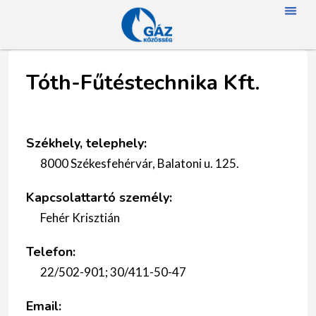
FŐOLDAL
RÓLUN
HÍREK
SZAKMAI N
TAGJAINK
TÖRTÉNETÜNK
ENERGIAFOGYASZTÓKNAK
SZAKNÉVSOR
Tóth-Fűtéstechnika Kft.
Székhely, telephely:
8000 Székesfehérvár, Balatoni u. 125.
Kapcsolattartó személy:
Fehér Krisztián
Telefon:
22/502-901; 30/411-50-47
Email: