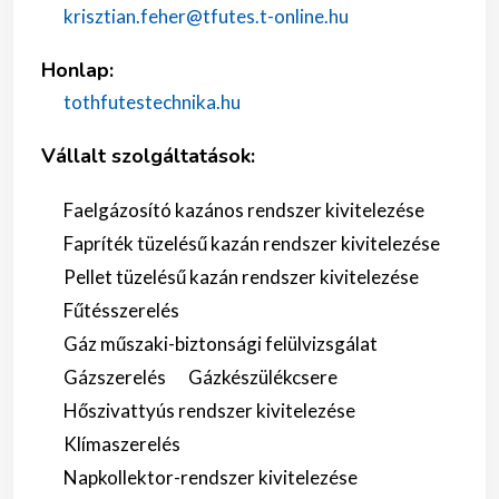
krisztian.feher@tfutes.t-online.hu
Honlap:
tothfutestechnika.hu
Vállalt szolgáltatások:
Faelgázosító kazános rendszer kivitelezése
Fapríték tüzelésű kazán rendszer kivitelezése
Pellet tüzelésű kazán rendszer kivitelezése
Fűtésszerelés
Gáz műszaki-biztonsági felülvizsgálat
Gázszerelés
Gázkészülékcsere
Hőszivattyús rendszer kivitelezése
Klímaszerelés
Napkollektor-rendszer kivitelezése