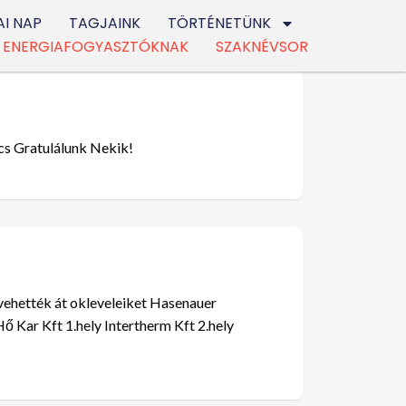
I NAP
TAGJAINK
TÖRTÉNETÜNK
ENERGIAFOGYASZTÓKNAK
SZAKNÉVSOR
cs Gratulálunk Nekik!
 vehették át okleveleiket Hasenauer
ő Kar Kft 1.hely Intertherm Kft 2.hely