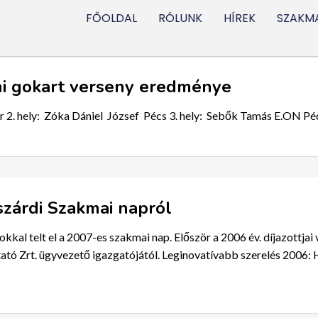
FŐOLDAL
RÓLUNK
HÍREK
SZAKMA
ni gokart verseny eredménye
 2. hely: Zóka Dániel József Pécs 3. hely: Sebők Tamás E.ON Pé
zárdi Szakmai napról
kkal telt el a 2007-es szakmai nap. Először a 2006 év. díjazottjai
tó Zrt. ügyvezető igazgatójától. Leginovatívabb szerelés 2006: H