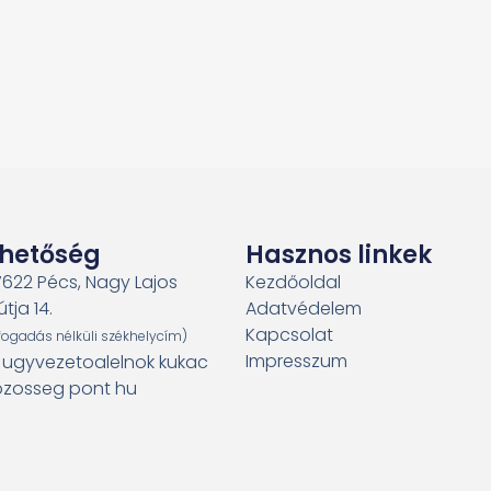
rhetőség
Hasznos linkek
7622 Pécs, Nagy Lajos
Kezdőoldal
útja 14.
Adatvédelem
Kapcsolat
fogadás nélküli székhelycím)
Impresszum
: ugyvezetoalelnok kukac
zosseg pont hu