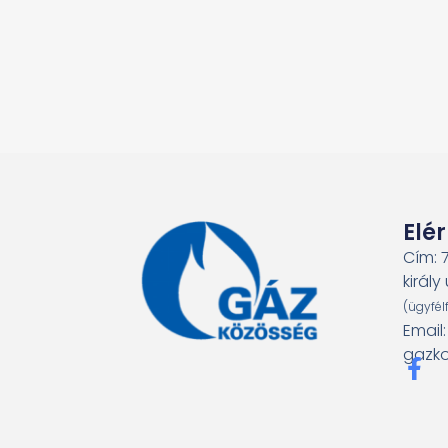
Elé
Cím: 
király 
(ügyfél
Email
gazko