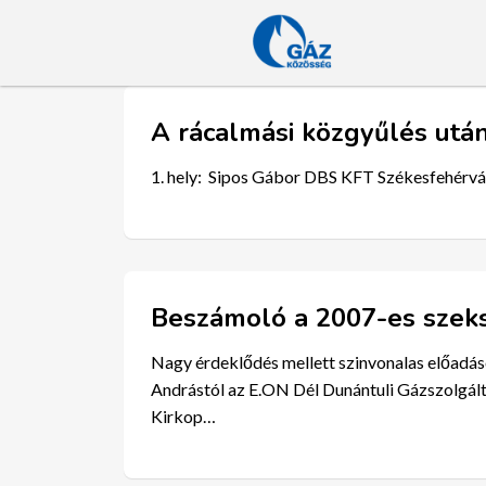
A rácalmási közgyűlés utá
1. hely: Sipos Gábor DBS KFT Székesfehérvár
Beszámoló a 2007-es szeks
Nagy érdeklődés mellett szinvonalas előadáso
Andrástól az E.ON Dél Dunántuli Gázszolgálta
Kirkop…