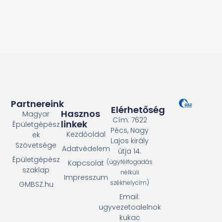
Partnereink
Elérhetőség
Hasznos
Magyar
Cím: 7622
linkek
Épületgépész
Pécs, Nagy
Kezdőoldal
ek
Lajos király
Szövetsége
Adatvédelem
útja 14.
Épületgépész
(ügyfélfogadás
Kapcsolat
szaklap
nélküli
Impresszum
székhelycím)
GMBSZ.hu
Email:
ugyvezetoalelnok
kukac