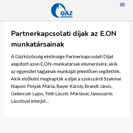
FŐOLD
RÓLUN
HÍREK
SZAKMAI NA
TAGJAINK
TÖRTÉNETÜNK
ENERGIAFOGYASZTÓKNAK
SZAKNÉVSO
Partnerkapcsolati díjak az E.ON
munkatársainak
A Gázközösség elnöksége Partnerkapcsolati Díjat
alapított azon E.ON-munkatársak elismerésére, akik
az egyesület tagjainak munkáját jelentősen segítették.
Akik elsőként megkapták a díjat a szekszárdi Szakmai
Napon: Polyák Mária, Bayer Károly, Brandt János,
Gelencsér Lajos, Tóth László. Máriával, Jánossal és
Lászlóval interjút…