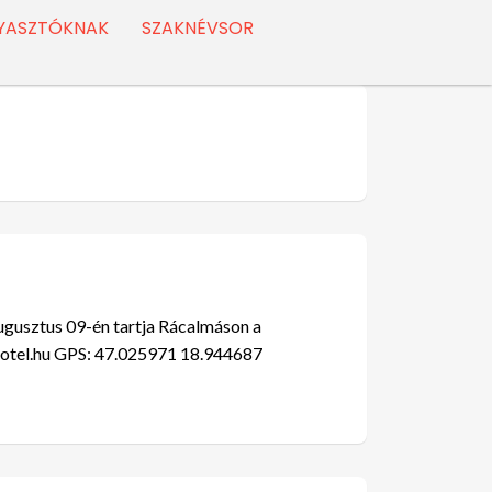
YASZTÓKNAK
SZAKNÉVSOR
gusztus 09-én tartja Rácalmáson a
otel.hu
GPS: 47.025971 18.944687