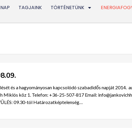
 NAP
TAGJAINK
TÖRTÉNETÜNK
ENERGIAFOG
8.09.
lését és a hagyományosan kapcsolódó szabadidős napját 2014. au
h Miklós köz 1. Telefon: +36-25-507-817 Email:
info@jankovichh
YŰLÉS: 09.30-tól Határozatképtelenség…