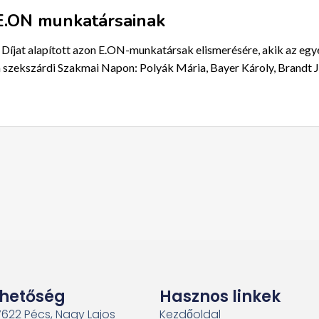
 E.ON munkatársainak
íjat alapított azon E.ON-munkatársak elismerésére, akik az egye
a szekszárdi Szakmai Napon: Polyák Mária, Bayer Károly, Brandt Já
rhetőség
Hasznos linkek
7622 Pécs, Nagy Lajos
Kezdőoldal