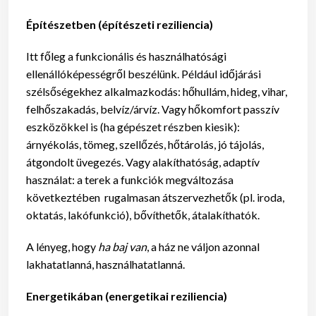
Építészetben (építészeti reziliencia)
Itt főleg a funkcionális és használhatósági
ellenállóképességről beszélünk. Például időjárási
szélsőségekhez alkalmazkodás: hőhullám, hideg, vihar,
felhőszakadás, belvíz/árvíz. Vagy hőkomfort passzív
eszközökkel is (ha gépészet részben kiesik):
árnyékolás, tömeg, szellőzés, hőtárolás, jó tájolás,
átgondolt üvegezés. Vagy alakíthatóság, adaptív
használat: a terek a funkciók megváltozása
következtében rugalmasan átszervezhetők (pl. iroda,
oktatás, lakófunkció), bővíthetők, átalakíthatók.
A lényeg, hogy
ha baj van
, a ház ne váljon azonnal
lakhatatlanná, használhatatlanná.
Energetikában (energetikai reziliencia)