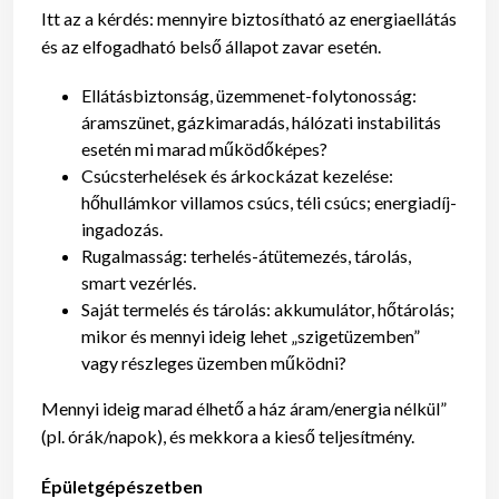
Itt az a kérdés: mennyire biztosítható az energiaellátás
és az elfogadható belső állapot zavar esetén.
Ellátásbiztonság, üzemmenet-folytonosság:
áramszünet, gázkimaradás, hálózati instabilitás
esetén mi marad működőképes?
Csúcsterhelések és árkockázat kezelése:
hőhullámkor villamos csúcs, téli csúcs; energiadíj-
ingadozás.
Rugalmasság: terhelés-átütemezés, tárolás,
smart vezérlés.
Saját termelés és tárolás: akkumulátor, hőtárolás;
mikor és mennyi ideig lehet „szigetüzemben”
vagy részleges üzemben működni?
Mennyi ideig marad élhető a ház áram/energia nélkül”
(pl. órák/napok), és mekkora a kieső teljesítmény.
Épületgépészetben