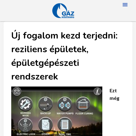
FŐOLD
RÓLUN
HÍREK
SZAKMAI NA
TAGJAINK
TÖRTÉNETÜNK
ENERGIAFOGYASZTÓKNAK
SZAKNÉVSO
Új fogalom kezd terjedni:
reziliens épületek,
épületgépészeti
rendszerek
Ezt
még