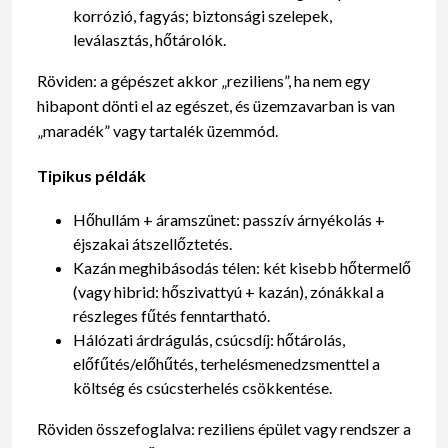
korrózió, fagyás; biztonsági szelepek,
leválasztás, hőtárolók.
Röviden: a gépészet akkor „reziliens”, ha nem egy
hibapont dönti el az egészet, és üzemzavarban is van
„maradék” vagy tartalék üzemmód.
Tipikus példák
Hőhullám + áramszünet: passzív árnyékolás +
éjszakai átszellőztetés.
Kazán meghibásodás télen: két kisebb hőtermelő
(vagy hibrid: hőszivattyú + kazán), zónákkal a
részleges fűtés fenntartható.
Hálózati árdrágulás, csúcsdíj: hőtárolás,
előfűtés/előhűtés, terhelésmenedzsmenttel a
költség és csúcsterhelés csökkentése.
Röviden összefoglalva: reziliens épület vagy rendszer a