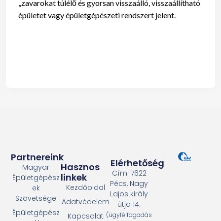
„zavarokat túlélő és gyorsan visszaálló, visszaállítható
épületet vagy épületgépészeti rendszert jelent.
Partnereink
Elérhetőség
Hasznos
Magyar
Cím: 7622
linkek
Épületgépész
Pécs, Nagy
Kezdőoldal
ek
Lajos király
Szövetsége
Adatvédelem
útja 14.
Épületgépész
(ügyfélfogadás
Kapcsolat