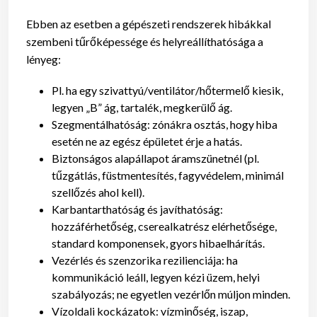
Ebben az esetben a gépészeti rendszerek hibákkal
szembeni tűrőképessége és helyreállíthatósága a
lényeg:
Pl. ha egy szivattyú/ventilátor/hőtermelő kiesik,
legyen „B” ág, tartalék, megkerülő ág.
Szegmentálhatóság: zónákra osztás, hogy hiba
esetén ne az egész épületet érje a hatás.
Biztonságos alapállapot áramszünetnél (pl.
tűzgátlás, füstmentesítés, fagyvédelem, minimál
szellőzés ahol kell).
Karbantarthatóság és javíthatóság:
hozzáférhetőség, cserealkatrész elérhetősége,
standard komponensek, gyors hibaelhárítás.
Vezérlés és szenzorika rezilienciája: ha
kommunikáció leáll, legyen kézi üzem, helyi
szabályozás; ne egyetlen vezérlőn múljon minden.
Vízoldali kockázatok: vízminőség, iszap,