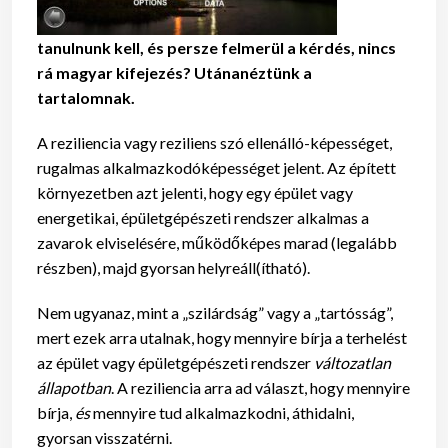
tanulnunk kell, és persze felmerül a kérdés, nincs
rá magyar kifejezés? Utánanéztünk a
tartalomnak.
A reziliencia vagy reziliens szó ellenálló-képességet,
rugalmas alkalmazkodóképességet jelent. Az épített
környezetben azt jelenti, hogy egy épület vagy
energetikai, épületgépészeti rendszer alkalmas a
zavarok elviselésére, működőképes marad (legalább
részben), majd gyorsan helyreáll(ítható).
Nem ugyanaz, mint a „szilárdság” vagy a „tartósság”,
mert ezek arra utalnak, hogy mennyire bírja a terhelést
az épület vagy épületgépészeti rendszer
változatlan
állapotban
. A reziliencia arra ad választ, hogy mennyire
bírja,
és
mennyire tud alkalmazkodni, áthidalni,
gyorsan visszatérni.