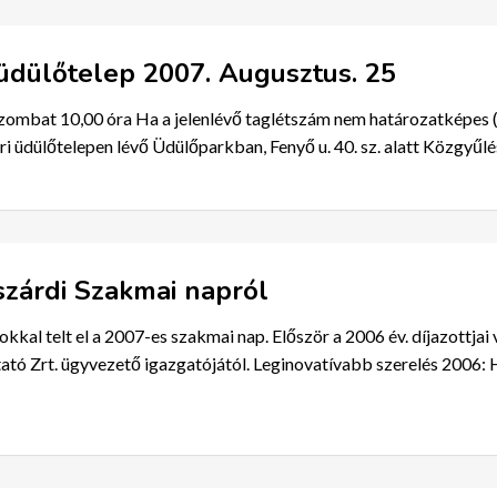
dülőtelep 2007. Augusztus. 25
szombat 10,00 óra Ha a jelenlévő taglétszám nem határozatképes (
i üdülőtelepen lévő Üdülőparkban, Fenyő u. 40. sz. alatt Közgyűlés
zárdi Szakmai napról
kkal telt el a 2007-es szakmai nap. Először a 2006 év. díjazottjai
tó Zrt. ügyvezető igazgatójától. Leginovatívabb szerelés 2006: H