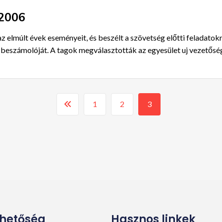
2006
z elmúlt évek eseményeit, és beszélt a szövetség előtti feladatok
tság beszámolóját. A tagok megválasztották az egyesület uj vezető
1
2
3
rhetőség
Hasznos linkek