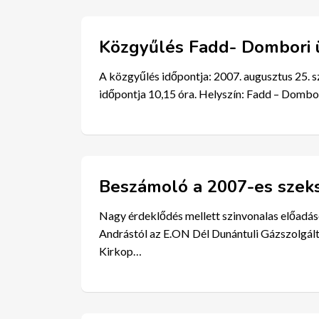
Közgyűlés Fadd- Dombori ü
A közgyűlés időpontja: 2007. augusztus 25. 
időpontja 10,15 óra. Helyszín: Fadd – Dombor
Beszámoló a 2007-es szeks
Nagy érdeklődés mellett szinvonalas előadáso
Andrástól az E.ON Dél Dunántuli Gázszolgálta
Kirkop…