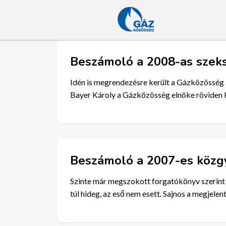
Beszámoló a 2008-as szeks
Idén is megrendezésre került a Gázközösség ál
Bayer Károly a Gázközösség elnöke röviden k
Beszámoló a 2007-es közg
Szinte már megszokott forgatókönyv szerint t
túl hideg, az eső nem esett. Sajnos a megjele