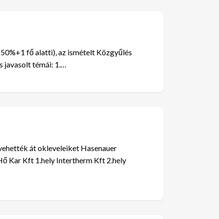
50%+1 fő alatti), az ismételt Közgyűlés
 javasolt témái: 1.…
 vehették át okleveleiket Hasenauer
ő Kar Kft 1.hely Intertherm Kft 2.hely