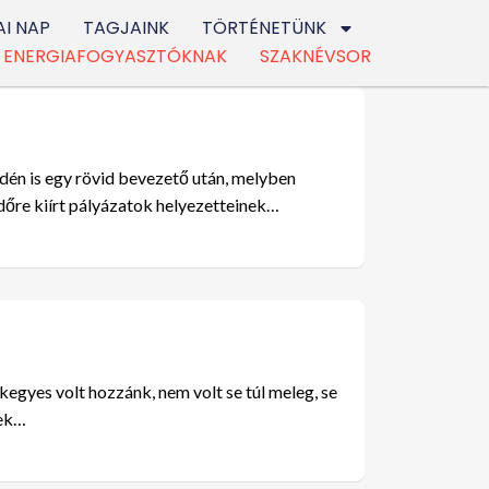
I NAP
TAGJAINK
TÖRTÉNETÜNK
ENERGIAFOGYASZTÓKNAK
SZAKNÉVSOR
Idén is egy rövid bevezető után, melyben
őre kiírt pályázatok helyezetteinek…
egyes volt hozzánk, nem volt se túl meleg, se
sek…