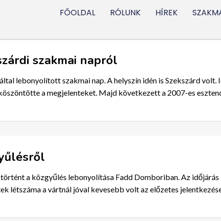
FŐOLDAL
RÓLUNK
HÍREK
SZAKMA
zárdi szakmai napról
tal lebonyolított szakmai nap. A helyszín idén is Szekszárd volt. 
öszöntötte a megjelenteket. Majd következett a 2007-es esztend
yűlésről
örtént a közgyűlés lebonyolítása Fadd Domboriban. Az időjárás k
ntek létszáma a vártnál jóval kevesebb volt az előzetes jelentkezé